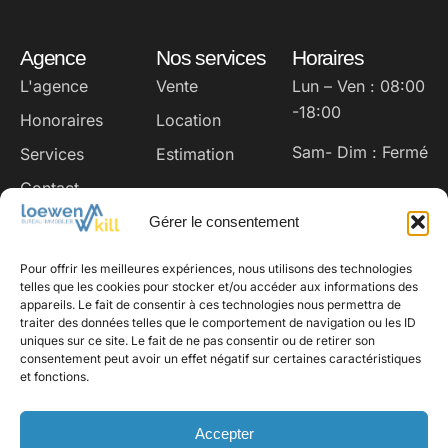
Agence
Nos services
Horaires
L'agence
Vente
Lun – Ven : 08:00
-18:00
Honoraires
Location
Sam- Dim : Fermé
Services
Estimation
Contact
Coordonnées
Nos réseaux
Gérer le consentement
loewen@loki.lu
Instagram
Facebook
Pour offrir les meilleures expériences, nous utilisons des technologies
+352 691 93 22 02
telles que les cookies pour stocker et/ou accéder aux informations des
appareils. Le fait de consentir à ces technologies nous permettra de
16, rue du Marché
traiter des données telles que le comportement de navigation ou les ID
L-8252 Mamer,
uniques sur ce site. Le fait de ne pas consentir ou de retirer son
consentement peut avoir un effet négatif sur certaines caractéristiques
Luxembourg
et fonctions.
Accepter