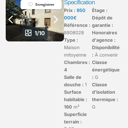
Specification
Enregistrer
Prix :
950
Étage :
000€
Dépôt de
Référence :
garantie :
1/10
8808028
Honoraires
Type :
d'agence :
Maison
Disponibilité
mitoyenne
:
À convenir
Chambres :
Classe
4
énergétique
Salle de
:
G
douche :
1
Classe
Surface
d'isolation
habitable :
thermique :
160
m²
G
Superficie
terrain :