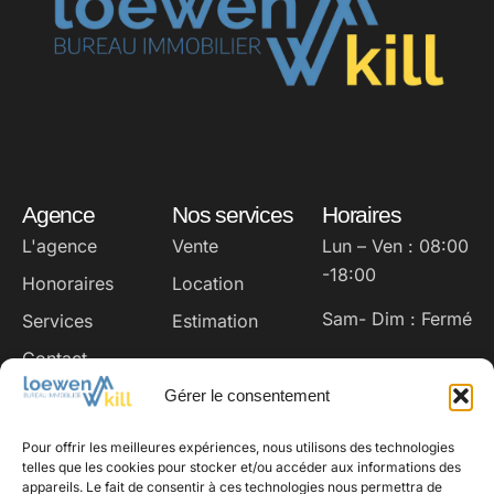
Agence
Nos services
Horaires
L'agence
Vente
Lun – Ven : 08:00
-18:00
Honoraires
Location
Sam- Dim : Fermé
Services
Estimation
Contact
Coordonnées
Nos réseaux
Gérer le consentement
loewen@loki.lu
Instagram
Facebook
Pour offrir les meilleures expériences, nous utilisons des technologies
+352 691 93 22 02
telles que les cookies pour stocker et/ou accéder aux informations des
appareils. Le fait de consentir à ces technologies nous permettra de