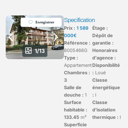
Specification
Enregistrer
Prix :
1 589
Étage :
000€
Dépôt de
Référence :
garantie :
1/13
8005466G
Honoraires
Type :
d'agence :
Appartement
Disponibilité
Chambres :
:
Loué
3
Classe
Salle de
énergétique
douche :
1
:
I
Surface
Classe
habitable :
d'isolation
133.45
m²
thermique :
I
Superficie