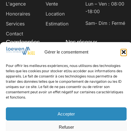
L'agence
Vente
Lun – Ven : 08:00
-18:00
Honoraires
Location
Sam- Dim : Fermé
Services
Estimation
Contact
Coordonnées
Nos réseaux
loewen@loki.lu
Instagram
Facebook
Gérer le consentement
+352 691 93 22 02
Pour offrir les meilleures expériences, nous utilisons des technologies
16, rue du Marché
telles que les cookies pour stocker et/ou accéder aux informations des
appareils. Le fait de consentir à ces technologies nous permettra de
L-8252 Mamer,
traiter des données telles que le comportement de navigation ou les ID
Luxembourg
uniques sur ce site. Le fait de ne pas consentir ou de retirer son
consentement peut avoir un effet négatif sur certaines caractéristiques
et fonctions.
Accepter
© 2025
Loewen Kill
. Tous
Mentions légales
Refuser
droits réservés
Politique de confidentialité